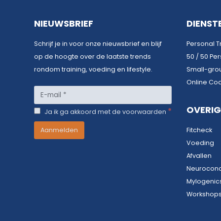
NIEUWSBRIEF
DIENST
Schrijf je in voor onze nieuwsbrief en blijf
Personal T
op de hoogte over de laatste trends
50 / 50 Per
rondom training, voeding en lifestyle.
Small-grou
Online Co
OVERIG
*
Ja ik ga akkoord met de voorwaarden
Fitcheck
Voeding
Afvallen
Neurocon
Mylogenics
Workshop