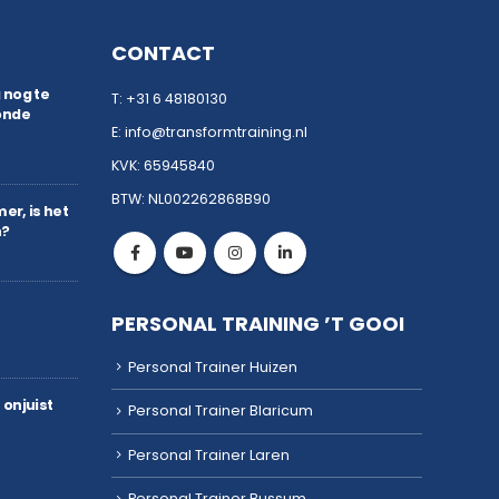
CONTACT
 nog te
T:
+31 6 48180130
onde
E:
info@transformtraining.nl
KVK: 65945840
BTW: NL002262868B90
er, is het
n?
PERSONAL TRAINING ’T GOOI
Personal Trainer Huizen
 onjuist
Personal Trainer Blaricum
Personal Trainer Laren
Personal Trainer Bussum