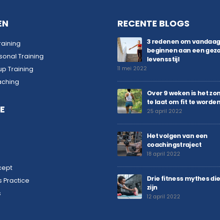
EN
RECENTE BLOGS
3 redenen om vandaag
raining
beginnen aan een gez
sonal Training
levensstijl
p Training
11 mei 2022
aching
Over 9 weken is het zom
te laat om fit te worde
E
25 april 2022
Het volgen van een
coachingstraject
18 april 2022
cept
Drie fitness mythes die
 Practice
zijn
s
12 april 2022