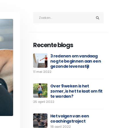
Recente blogs
3 redenen om vandaag
nog te beginnen aan een
gezonde levensstijl
11 mei 2022
Over 9 weken is het
zomer, is het te laat om fit
te worden?
25 april 2022
Het volgen van een
coachingstraject
18 april 2022