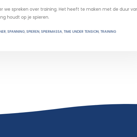
er we spreken over training. Het heeft te maken met de duur va
ng houdt op je spieren.
NER
,
SPANNING
,
SPIEREN
,
SPIERMASSA
,
TIME UNDER TENSION
,
TRAINING