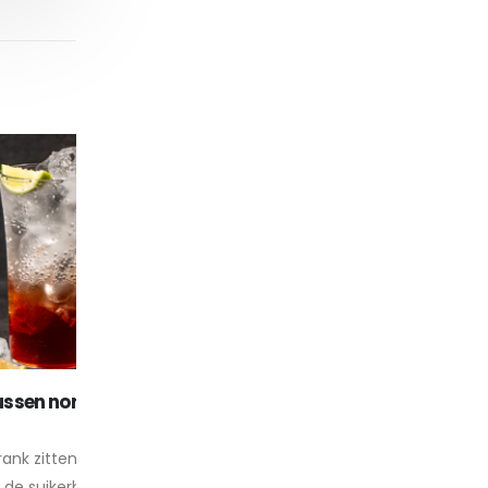
en light
Wat is Gezond eten?
19
Bijna iedereen weet wel wat gezond is en
e suikers.
mrt
ongezond. Een broccoli is gezonder dan e
ker bevat