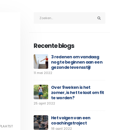
Recente blogs
3 redenen om vandaag
nog te beginnen aan een
gezonde levensstijl
11 mei 2022
Over 9 weken is het
zomer, is het te laat om fit
te worden?
25 april 2022
Het volgen van een
coachingstraject
PLAATST
18 april 2022