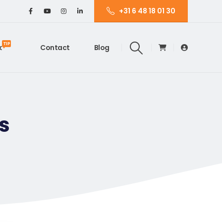
+31 6 48 18 01 30
TIP
k
Contact
Blog
es