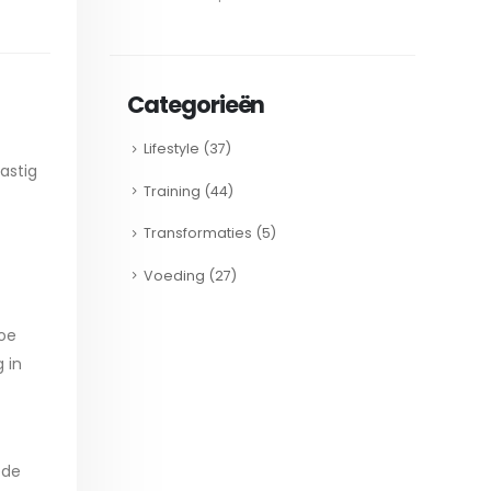
Categorieën
Lifestyle
(37)
astig
Training
(44)
Transformaties
(5)
Voeding
(27)
toe
 in
ede