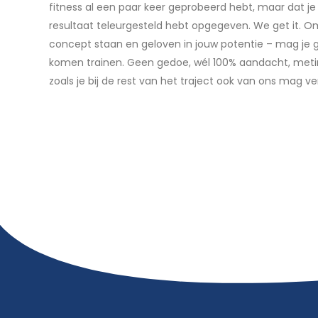
Wij snappen als geen ander dat je misschien nog twijfe
fitness al een paar keer geprobeerd hebt, maar dat je 
resultaat teleurgesteld hebt opgegeven. We get it. O
concept staan en geloven in jouw potentie – mag je g
komen trainen. Geen gedoe, wél 100% aandacht, meting
zoals je bij de rest van het traject ook van ons mag v