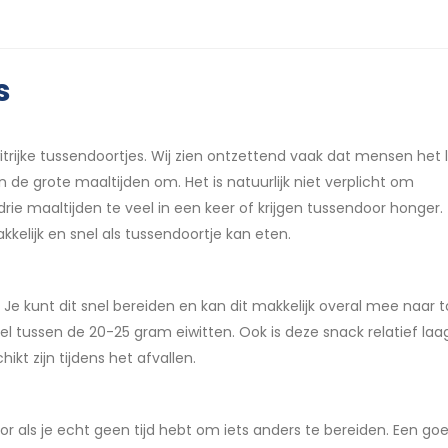
s
ijke tussendoortjes. Wij zien ontzettend vaak dat mensen het l
 de grote maaltijden om. Het is natuurlijk niet verplicht om
ie maaltijden te veel in een keer of krijgen tussendoor honger.
kelijk en snel als tussendoortje kan eten.
je. Je kunt dit snel bereiden en kan dit makkelijk overal mee naar 
el tussen de 20-25 gram eiwitten. Ook is deze snack relatief laag
kt zijn tijdens het afvallen.
or als je echt geen tijd hebt om iets anders te bereiden. Een go