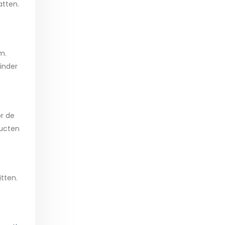
atten.
m.
minder
or de
ducten
tten.