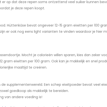
Let er op dat deze repen soms ontzettend veel suiker kunnen bev
ordat je deze repen koopt.
rood. Hüttenkäse bevat ongeveer 12-15 gram eiwitten per 100 gra
 zijn er ook nog eens light varianten te vinden waardoor je hier 
ssendoortje. Mocht je calorieën willen sparen, kies dan zeker vo
12 gram eiwitten per 100 gram. Ook kan je makkelijk en snel pro
ierijke maaltijd te creëren.
 de supplementenwereld. Een schep eiwitpoeder bevat veel eiwi
s zowel goedkoop als makkelijk te bereiden.
ng van andere voeding is!