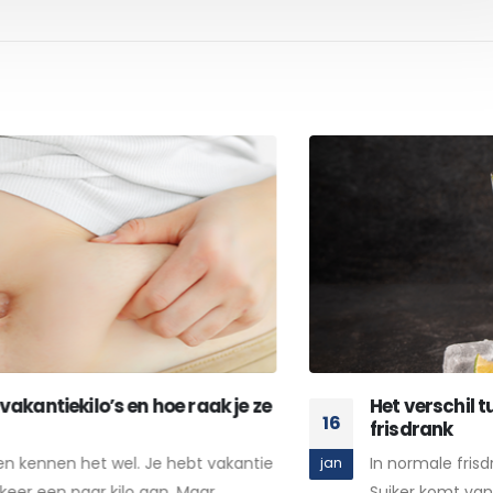
k je ze
Het verschil tussen normale frisdrank 
16
frisdrank
akantie
In normale frisdrank zitten veel geraffineerd
jan
..
Suiker komt van de suikerbiet. Één gram sui