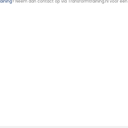
raining
? Neem dan contact op via Transformtraining.nl voor ee