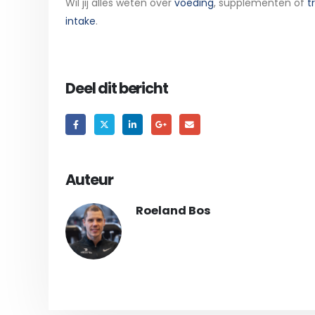
Wil jij alles weten over
voeding
, supplementen of
t
intake
.
Deel dit bericht
Auteur
Roeland Bos