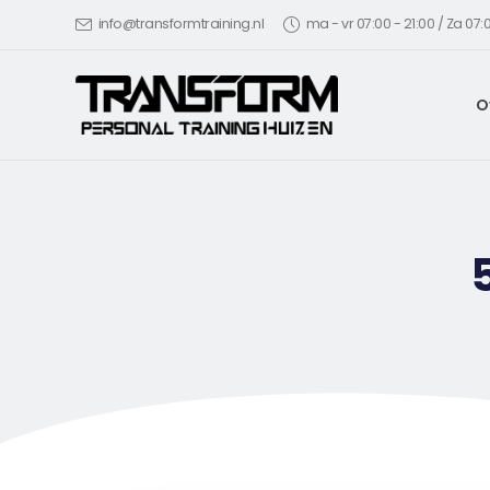
info@transformtraining.nl
ma - vr 07:00 - 21:00 / Za 07:0
O
5