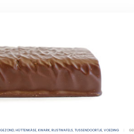
GEZOND
,
HÜTTENKÄSE
,
KWARK
,
RIJSTWAFELS
,
TUSSENDOORTJE
,
VOEDING
GE